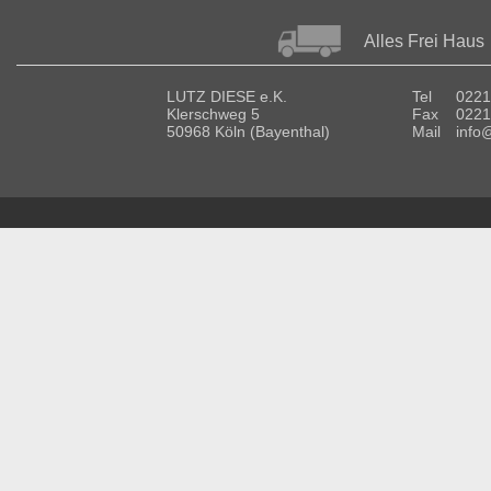
Alles Frei Haus
LUTZ DIESE e.K.
Tel
0221
Klerschweg 5
Fax
0221
50968 Köln (Bayenthal)
Mail
info