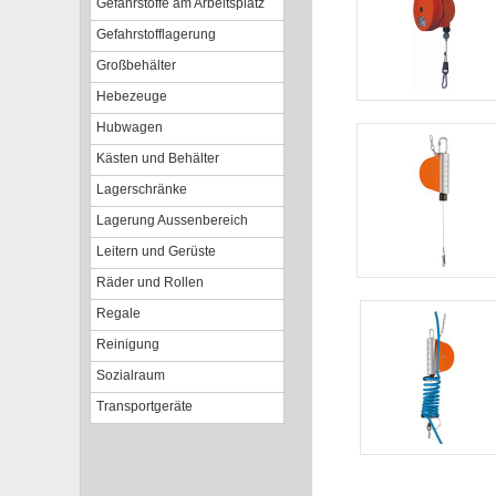
Gefahrstoffe am Arbeitsplatz
Gefahrstofflagerung
Großbehälter
Hebezeuge
Hubwagen
Kästen und Behälter
Lagerschränke
Lagerung Aussenbereich
Leitern und Gerüste
Räder und Rollen
Regale
Reinigung
Sozialraum
Transportgeräte