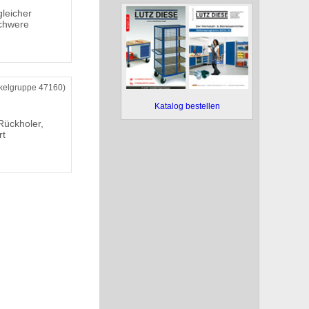
leicher
schwere
ikelgruppe 47160)
Katalog bestellen
Rückholer,
rt