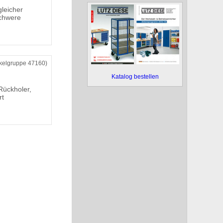
leicher
schwere
ikelgruppe 47160)
Katalog bestellen
Rückholer,
rt