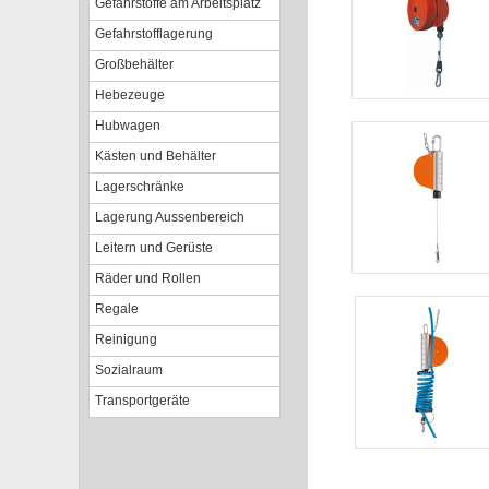
Gefahrstoffe am Arbeitsplatz
Gefahrstofflagerung
Großbehälter
Hebezeuge
Hubwagen
Kästen und Behälter
Lagerschränke
Lagerung Aussenbereich
Leitern und Gerüste
Räder und Rollen
Regale
Reinigung
Sozialraum
Transportgeräte