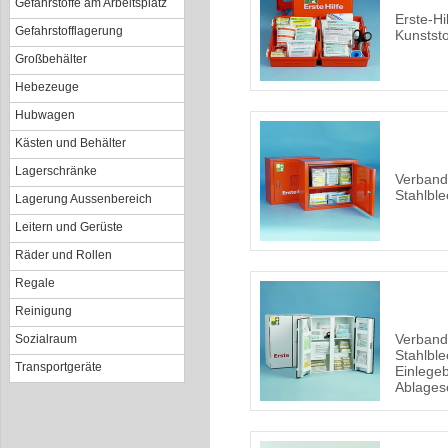
Gefahrstoffe am Arbeitsplatz
Erste-Hi
Gefahrstofflagerung
Kunststo
Großbehälter
Hebezeuge
Hubwagen
Kästen und Behälter
Lagerschränke
Verband
Stahlble
Lagerung Aussenbereich
Leitern und Gerüste
Räder und Rollen
Regale
Reinigung
Verband
Sozialraum
Stahlble
Transportgeräte
Einlege
Ablages