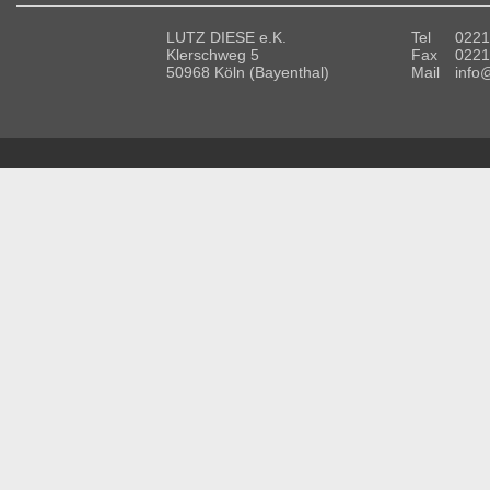
LUTZ DIESE e.K.
Tel
0221
Klerschweg 5
Fax
0221
50968 Köln (Bayenthal)
Mail
info