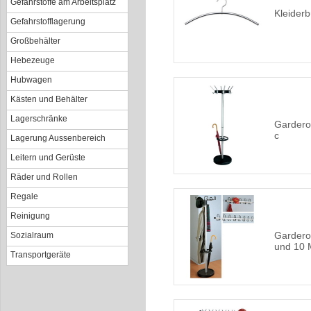
Gefahrstoffe am Arbeitsplatz
Kleiderb
Gefahrstofflagerung
Großbehälter
Hebezeuge
Hubwagen
Kästen und Behälter
Lagerschränke
Garderob
c
Lagerung Aussenbereich
Leitern und Gerüste
Räder und Rollen
Regale
Reinigung
Gardero
Sozialraum
und 10 
Transportgeräte