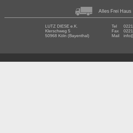
Alles Frei Haus
LUTZ DIESE e.K.
Tel
0221
Klerschweg 5
Fax
0221
50968 Köln (Bayenthal)
Mail
info