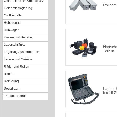
Gefahrstoffe am Arbeitsplatz
Rollbare
Gefahrstofflagerung
Großbehälter
Hebezeuge
Hubwagen
Kästen und Behälter
Lagerschränke
Hartscha
Teilern
Lagerung Aussenbereich
Leitern und Gerüste
Räder und Rollen
Regale
Reinigung
Laptop-
Sozialraum
bis 15 Zo
Transportgeräte