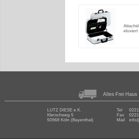
Attaché
eloxiert
Alles Frei Haus
LUTZ DIESE e.K.
Tel
0221
Klerschweg 5
Fax
0221
50968 Köln (Bayenthal)
Mail
info