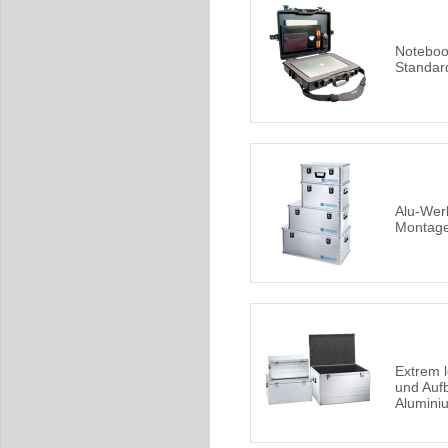
Noteboo
Standar
Alu-Wer
Montag
Extrem l
und Auf
Alumini