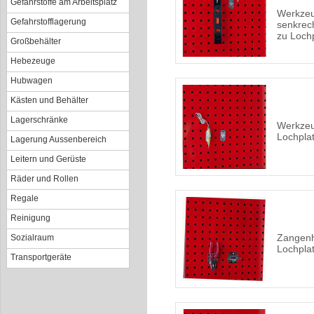
Gefahrstoffe am Arbeitsplatz
Werkzeu
Gefahrstofflagerung
senkrec
zu Loch
Großbehälter
Hebezeuge
Hubwagen
Kästen und Behälter
Lagerschränke
Werkze
Lochpla
Lagerung Aussenbereich
Leitern und Gerüste
Räder und Rollen
Regale
Reinigung
Zangenh
Sozialraum
Lochpla
Transportgeräte