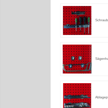
Schraub
Sägenha
Ablagepl