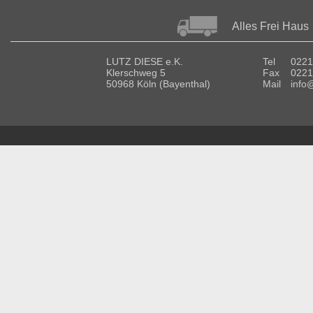
Alles Frei Haus
LUTZ DIESE e.K.
Tel
0221
Klerschweg 5
Fax
0221
50968 Köln (Bayenthal)
Mail
info