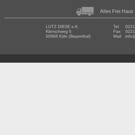
Alles Frei Haus
LUTZ DIESE e.K.
Tel
0221
Klerschweg 5
Fax
0221
50968 Köln (Bayenthal)
Mail
info