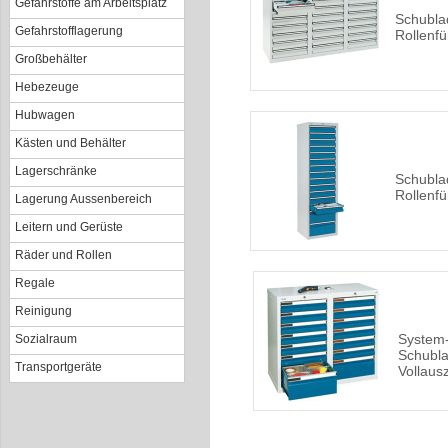
Gefahrstoffe am Arbeitsplatz
Schubla
Gefahrstofflagerung
Rollenf
Großbehälter
Hebezeuge
Hubwagen
Kästen und Behälter
Lagerschränke
Schubla
Rollenf
Lagerung Aussenbereich
Leitern und Gerüste
Räder und Rollen
Regale
Reinigung
System
Sozialraum
Schubla
Transportgeräte
Vollaus