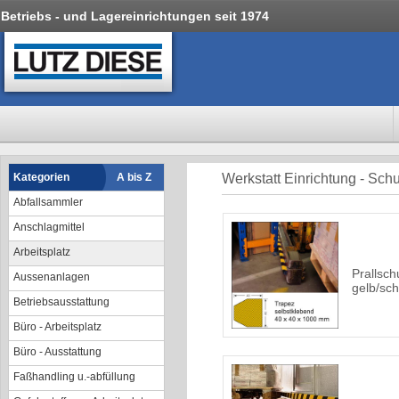
Betriebs - und Lagereinrichtungen seit 1974
Kategorien
A bis Z
Werkstatt Einrichtung - Sc
Abfallsammler
Anschlagmittel
Arbeitsplatz
Prallsch
Aussenanlagen
gelb/sch
Betriebsausstattung
Büro - Arbeitsplatz
Büro - Ausstattung
Faßhandling u.-abfüllung