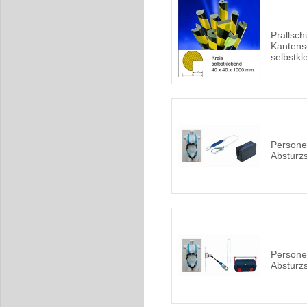
Prallschu
Kantens
selbstk
Persone
Absturz
Persone
Absturz