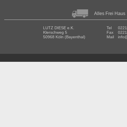
Alles Frei Haus
LUTZ DIESE e.K.
Tel
0221
Klerschweg 5
Fax
0221
50968 Köln (Bayenthal)
Mail
info