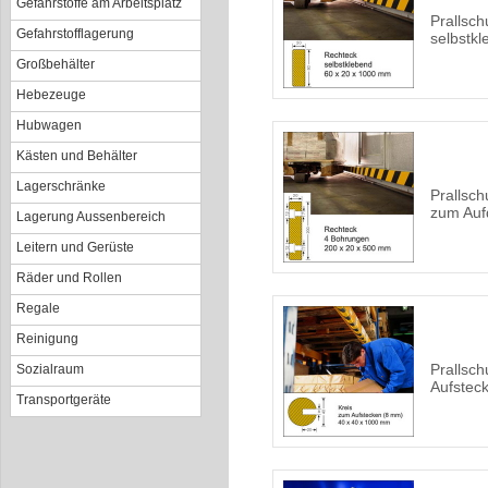
Gefahrstoffe am Arbeitsplatz
Prallsch
Gefahrstofflagerung
selbstk
Großbehälter
Hebezeuge
Hubwagen
Kästen und Behälter
Lagerschränke
Prallsch
zum Auf
Lagerung Aussenbereich
Leitern und Gerüste
Räder und Rollen
Regale
Reinigung
Prallsch
Sozialraum
Aufstec
Transportgeräte