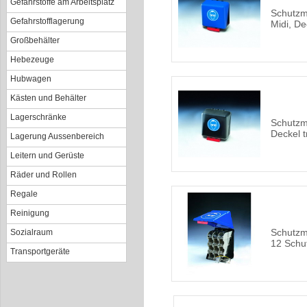
Gefahrstoffe am Arbeitsplatz
Schutzm
Gefahrstofflagerung
Midi, De
Großbehälter
Hebezeuge
Hubwagen
Kästen und Behälter
Lagerschränke
Schutzmi
Deckel 
Lagerung Aussenbereich
Leitern und Gerüste
Räder und Rollen
Regale
Reinigung
Schutzmi
Sozialraum
12 Schut
Transportgeräte