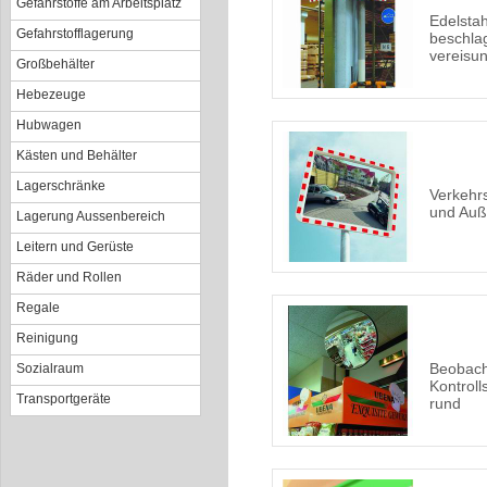
Gefahrstoffe am Arbeitsplatz
Edelstah
Gefahrstofflagerung
beschla
vereisun
Großbehälter
Hebezeuge
Hubwagen
Kästen und Behälter
Lagerschränke
Verkehrs
und Au
Lagerung Aussenbereich
Leitern und Gerüste
Räder und Rollen
Regale
Reinigung
Beobach
Sozialraum
Kontroll
Transportgeräte
rund