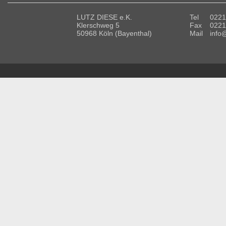
LUTZ DIESE e.K.
Tel
0221
Klerschweg 5
Fax
0221
50968 Köln (Bayenthal)
Mail
info