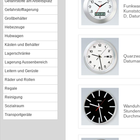
Gefahrstoffe am Arbeitsplatz
Funkwan
Gefahrstofflagerung
Kunstst
D, Datu
Großbehälter
Hebezeuge
Hubwagen
Kästen und Behälter
Lagerschränke
Quarzwa
Datuma
Lagerung Aussenbereich
Leitern und Gerüste
Räder und Rollen
Regale
Reinigung
Wanduhr
Sozialraum
Stunden
Transportgeräte
Durchm