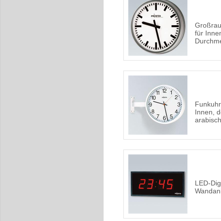
Großrau
für Inn
Durchm
Funkuhr
Innen, d
arabisc
LED-Digi
Wandan