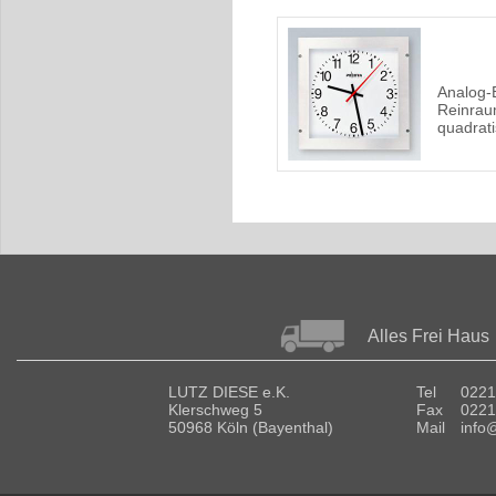
Analog-
Reinra
quadrat
Alles Frei Haus
LUTZ DIESE e.K.
Tel
0221
Klerschweg 5
Fax
0221
50968 Köln (Bayenthal)
Mail
info