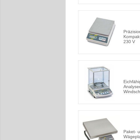
Präzisi
Kompakt
230 V
Eichfähi
Analyse
Windsch
Paket- 
Wägepla