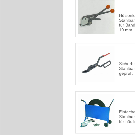
Hülsenl
Stahlba
für Band
19 mm
Sicherhe
Stahlba
geprüft
Einfach
Stahlba
für häu