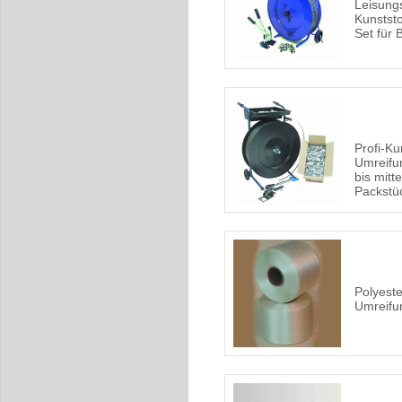
Leisung
Kunstst
Set für
Profi-Ku
Umreifun
bis mitt
Packstü
Polyeste
Umreifu