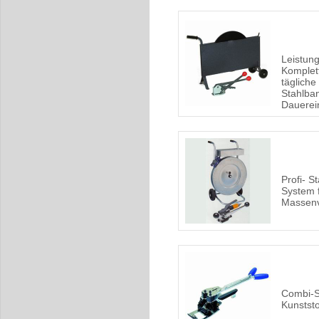
Leistun
Komplet
tägliche
Stahlba
Dauerei
Profi- S
System 
Massenv
Combi-S
Kunstst