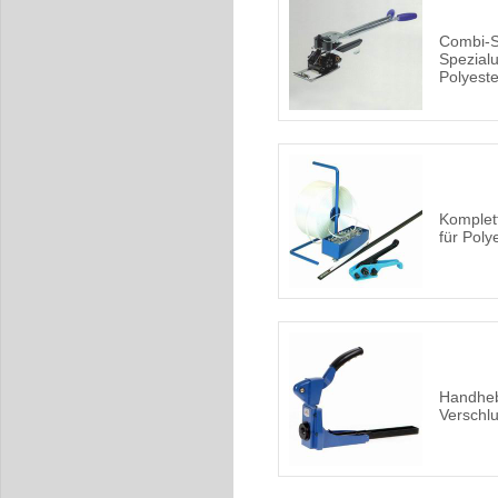
Combi-S
Spezialu
Polyeste
Komplet
für Poly
Handheb
Verschl