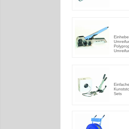
Einhebe
Umreifu
Polypro
Umreifu
Einfach
Kunstst
Sets