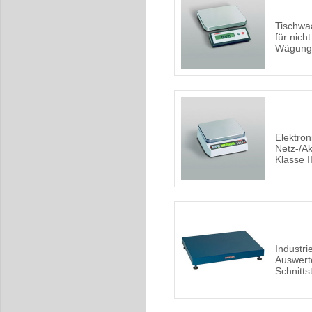
Tischwaa
für nicht
Wägunge
Elektro
Netz-/Ak
Klasse II
Industr
Auswert
Schnittst