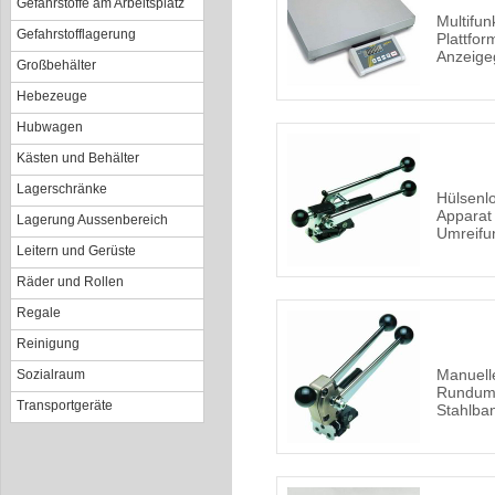
Gefahrstoffe am Arbeitsplatz
Multifun
Gefahrstofflagerung
Plattfor
Anzeige
Großbehälter
Hebezeuge
Hubwagen
Kästen und Behälter
Lagerschränke
Hülsenl
Apparat 
Lagerung Aussenbereich
Umreifu
Leitern und Gerüste
Räder und Rollen
Regale
Reinigung
Manuell
Sozialraum
Rundumr
Transportgeräte
Stahlba