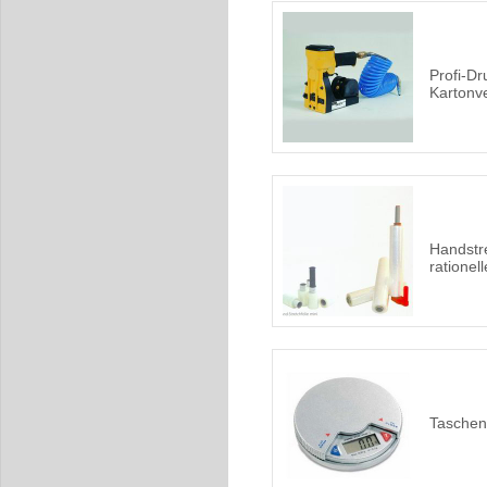
Profi-Dr
Kartonv
Handstre
rationel
Taschen