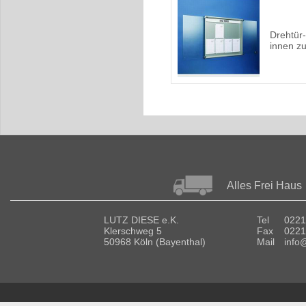
Drehtür
innen z
Alles Frei Haus
LUTZ DIESE e.K.
Tel
0221
Klerschweg 5
Fax
0221
50968 Köln (Bayenthal)
Mail
info