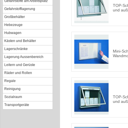
Gefahrstoffe am Arbeitsplatz
TOP-Sch
Gefahrstofflagerung
und au
Großbehälter
Hebezeuge
Hubwagen
Kästen und Behälter
Lagerschränke
Mini-Sch
Wandmo
Lagerung Aussenbereich
Leitern und Gerüste
Räder und Rollen
Regale
Reinigung
TOP-Sch
Sozialraum
und auß
Transportgeräte