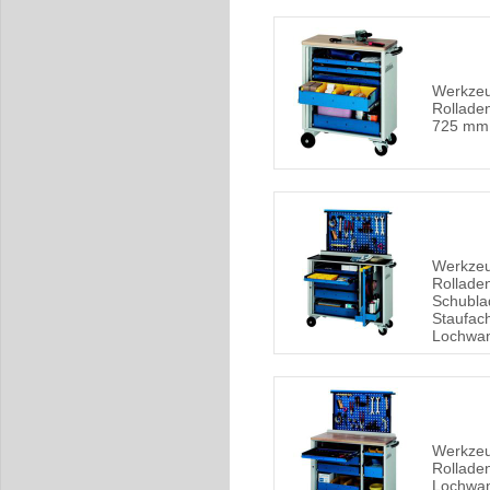
Werkze
Rolladen
725 mm
Werkze
Rolladen
Schubla
Staufach
Lochwa
Werkze
Rollade
Lochwa