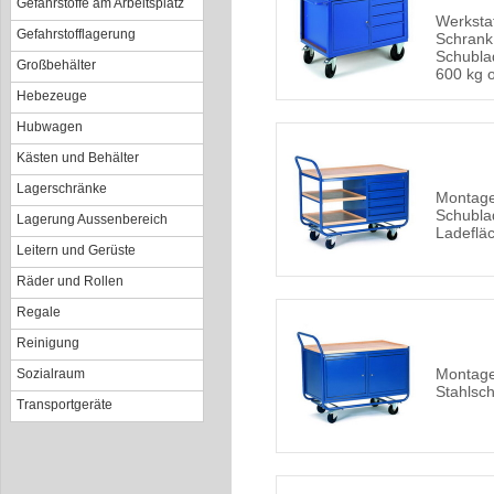
Gefahrstoffe am Arbeitsplatz
Werksta
Gefahrstofflagerung
Schrank
Schubla
Großbehälter
600 kg 
Hebezeuge
Hubwagen
Kästen und Behälter
Lagerschränke
Montage
Schubla
Lagerung Aussenbereich
Ladeflä
Leitern und Gerüste
Räder und Rollen
Regale
Reinigung
Montage
Sozialraum
Stahlsc
Transportgeräte