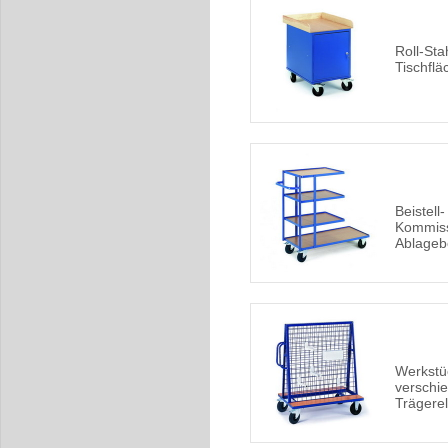
Roll-Sta
Tischflä
Beistell
Kommiss
Ablage
Werkstü
verschi
Trägere